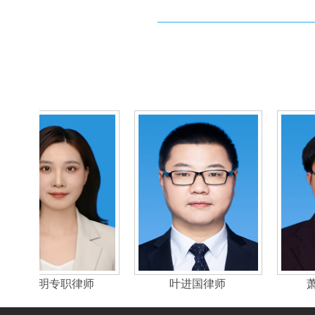
秦文凤
叶丽明专职律师