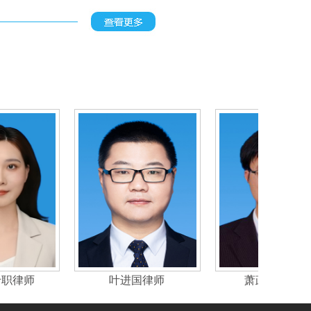
秦文凤
叶丽明专职律师
叶